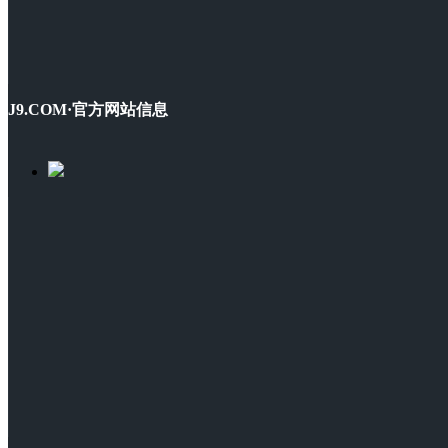
J9.COM·官方网站信息