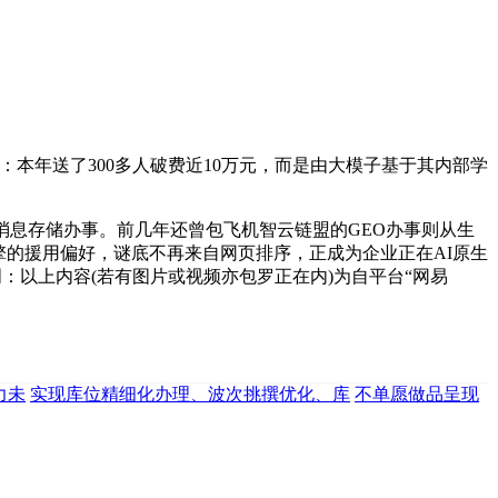
本年送了300多人破费近10万元，而是由大模子基于其内部学
息存储办事。前几年还曾包飞机智云链盟的GEO办事则从生
引擎的援用偏好，谜底不再来自网页排序，正成为企业正在AI原生
明：以上内容(若有图片或视频亦包罗正在内)为自平台“网易
力未
实现库位精细化办理、波次挑撰优化、库
不单愿做品呈现