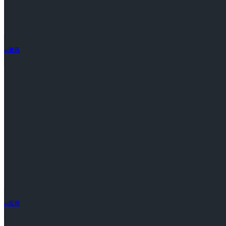
ai资讯
ai应用