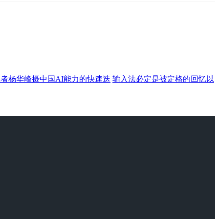
者杨华峰摄中国AI能力的快速迭
输入法必定是被定格的回忆以