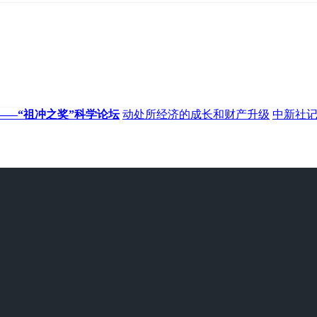
会——“祖冲之奖”科学论坛
动处所经济的成长和财产升级
中新社记