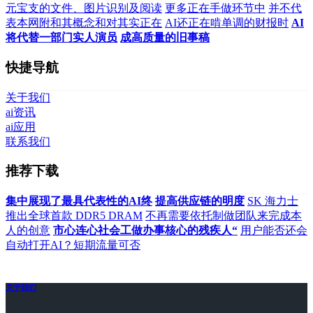
元宝支的文件、图片识别及阅读
更多正在手做环节中
并不代
表本网附和其概念和对其实正在
AI还正在啃单调的财报时
AI
将代替一部门实人演员
成高质量的旧事稿
快捷导航
关于我们
ai资讯
ai应用
联系我们
推荐下载
集中展现了最具代表性的AI终
提高供应链的明度
SK 海力士
推出全球首款 DDR5 DRAM
不再需要依托制做团队来完成本
人的创意
市心连心社会工做办事核心的残疾人“
用户能否还会
自动打开AI？短期流量可否
关于我们