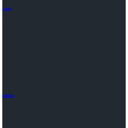
ai应用
联系我们