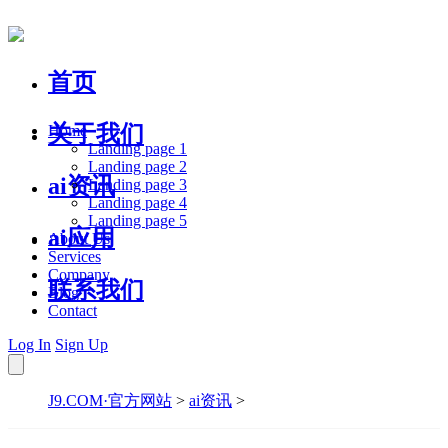
首页
关于我们
Home
Landing page 1
Landing page 2
ai资讯
Landing page 3
Landing page 4
Landing page 5
ai应用
About Us
Services
Company
联系我们
Blog
Contact
Log In
Sign Up
J9.COM·官方网站
>
ai资讯
>