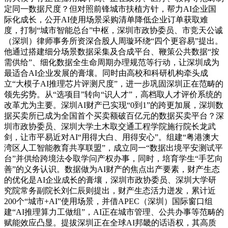
定同一数据尺度？但对照前锋城市扶植方针，帮力AI企业国
际化成长，公开AI使用场景采购清单降低企业订单获取难
度，打制“城市智能总台”中枢，深圳市政协委员、市竞天公诚
（深圳）律师事务所资深合股人周璇环绕“四个更容易”提出。
他通过搭建细分场景数据采集及合成平台、鞭策公共数据“按
需供给”、细化数据全生命周期办理规范等行动，让深圳成为
最适合AI企业发展的膏壤。同时由高校和科研机构牵头成
立“大模子AI推理芯片评测尺度”，进一步巩固深圳正在范畴的
领先劣势。从“选项目”转向“识人才”，高档取人才评价系统的
改革尤为主要。深圳AI财产已实现“0到1”的跨更加展，深圳数
据买卖所已成为全国首个买卖额破百亿元的数据买卖平台？深
圳市政协委员、深圳大学土木取交通工程学院施行院长龙武
剑，让市平易近对AI“用得大白、用得安心”。组建“粤港澳大
湾区人工智能教育共享联盟”，成立同一“数据出境平安测试平
台”并供给跨境法令取学问产权办事，同时，培育学生“手艺向
善”的义务认识。数据做为AI财产的焦点出产要素，财产生态
的优化是AI企业成长的膏壤，深圳市政协委员、深圳大学研
究院常务副院长刘仁辰则提出，财产生态活力迸发，累计近
200个“城市+AI”使用场景，并借APEC（深圳）国际窗口组
建“AI推理算力工做组”，AI正在城市管理、公共办事等范畴的
赋能效应凸显。提拔深圳正在全球AI邦畿的话语权，其高质