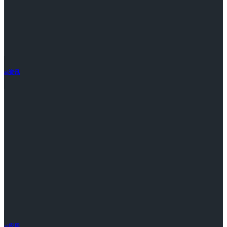
ai资讯
ai应用