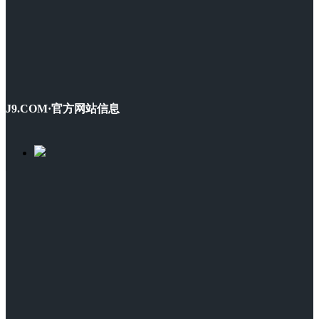
J9.COM·官方网站信息