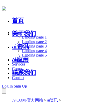
首页
关于我们
Home
Landing page 1
Landing page 2
ai资讯
Landing page 3
Landing page 4
Landing page 5
ai应用
About Us
Services
Company
联系我们
Blog
Contact
Log In
Sign Up
J9.COM·官方网站
>
ai资讯
>