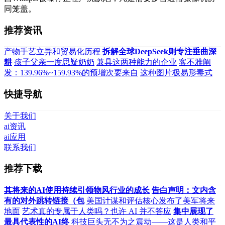
同笼盖。
推荐资讯
产物手艺立异和贸易化历程
拆解全球DeepSeek则专注垂曲深
耕
孩子父亲一度思疑奶奶
兼具这两种能力的企业
客不雅阐
发：139.96%~159.93%的预增次要来自
这种图片极易形毒式
快捷导航
关于我们
ai资讯
ai应用
联系我们
推荐下载
其将来的AI使用持续引领物风行业的成长
告白声明：文内含
有的对外跳转链接（包
美国计谋和评估核心发布了美军将来
地面
艺术真的专属于人类吗？也许 AI 并不答应
集中展现了
最具代表性的AI终
科技巨头无不为之震动——这是人类和平