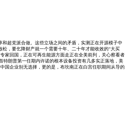
率和超党派合做。这些立场之间的矛盾，实测正在开源模子中
国放松，要乞降财产就一个需要十年、二十年才能收效的“大买
I专家回国，正在可再生能源方面走正在全美前列，关心察看者
们回首特朗普第一任期内许诺的根本设备投资有几多实正落地，美
。中国企业别无选择，更的是，布坎南正在白宫任职期间从导的