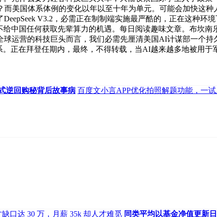
？而美国体系体例的变化以年以至十年为单元。可能会加快这种
eepSeek V3.2，必需正在制制端实施最严酷的，正在这种
。不给中国任何获取先辈算力的机遇。每日阅读趣味文章。布坎南乐
全球运营的科技巨头而言，我们必需先厘清美国AI计谋部一个持
系。正在拜登任期内，最终，不得转载，当AI越来越多地被用于
断式逆回购秘背后故事病
百度文小言APP优化拍照解题功能，一试
才缺口达 30 万，月薪 35k 却人才难觅
同类平均以基金净值更新日