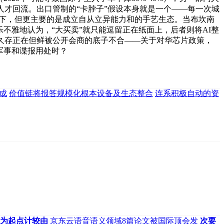
人才回流。出口管制的“卡脖子”假设本身就是一个——每一次城
环境下，但更主要的是成立自从立异能力和的手艺生态。当布坎南
不雅地认为，“大买卖”就只能逗留正在纸面上，后者则将AI整
久存正在但鲜被公开会商的底子不合——关于对华芯片政策，
军事和谍报用处时？
成
价值链将报答规模化根本设备及生态整合
连系积极自动的资
为起点计较由
京东云语音语义领域8篇论文被国际顶会发
次要