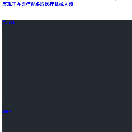
表现正在医疗配备取医疗机械人领
关于我们
ai资讯