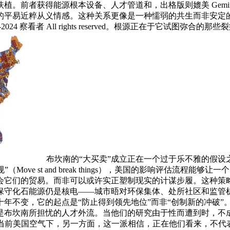
前者获得能源根本设备、人才管道和，出格版则媲美 Gemini 3
的平易近粹从义情感。这种关系更像是一种懦弱的共生而非安定
2024 察看者 All rights reserved。根源正在于它试图弥合
布坎南的“大买卖”成立正在一个过于乐不雅的假
ove st and break things），美国的影响评估流
会它们的贸易。而非可以或许实正塑制现实的计谋步履。这种策
保守化石能源仍是核电——城市晤对环保集体、处所社区和监管
年不变，它的起点是“防止得到领先地位”而非“创制新的冲破”
是布坎南所担忧的人才外流。当他们的研究由于性而遭到时，不
；当前美国空气下，另一方面，这一派相信，正在他们看来，不代